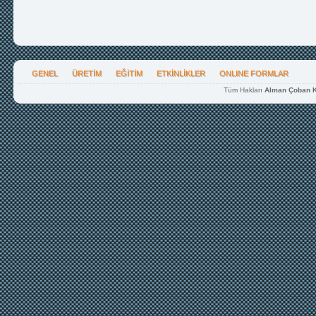
GENEL
ÜRETİM
EĞİTİM
ETKİNLİKLER
ONLINE FORMLAR
Tüm Hakları
Alman Çoban K