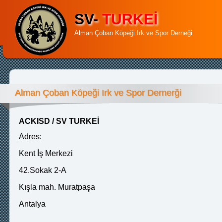
SV-
TURKEİ
Alman Çoban Köpeği Irk ve Spor Derneği
Alman Çoban Köpeği Irk ve Spor Dernerği
ACKISD / SV TURKEİ
Adres:
Kent İş Merkezi
42.Sokak 2-A
Kışla mah. Muratpaşa
Antalya