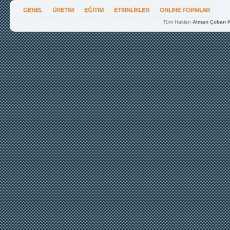
GENEL
ÜRETİM
EĞİTİM
ETKİNLİKLER
ONLINE FORMLAR
Tüm Hakları
Alman Çoban K