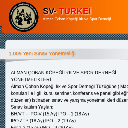
SV-
TURKEİ
Alman Çoban Köpeği Irk ve Spor Derneği
1.009 Yeni Sınav Yönetmeliği
ALMAN ÇOBAN KÖPEĞİ IRK VE SPOR DERNEĞİ
YÖNETMELİKLERİ
Alman Çoban Köpeği Irk ve Spor Derneği Tüzüğüne ( Madd
konuları ile ilgili kurs, seminer, konferans ve panel gibi eği
düzenler.) istinaden sınav ve yarışma yönetmelikleri düzen
Sınav katılım Yaşları:
BH/VT – IPO-V (15 Ay) IPO – 1 (18 Ay)
IPO ZTP (18 Ay) IPO – 2 (19 Ay)
Fpr 1-3 (15 Ay) IPO – 3 (20 Ay)