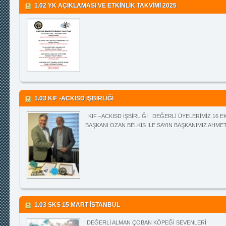
1.02 YK AÇIKLAMASI VE ETKİNLİK TAKVİMİ 2025
1.03 KIF -ACKISD İŞBİRLİĞİ
KIF –ACKISD İŞBİRLİĞİ DEĞERLİ ÜYELERİMİZ 16 EK
BAŞKANI OZAN BELKIS İLE SAYIN BAŞKANIMIZ AHMET
1.03 SKS 15 MART İSTANBUL
DEĞERLİ ALMAN ÇOBAN KÖPEĞİ SEVENLER