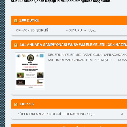
ACKİSD-Alman Çoban Köpeği Irk ve Spor Derneğimize hoşgeldiniz.
1.00 DUYRU
KIF - ACKISD İŞBİRLİĞİ --DUYURU -- Üye...
1.01 ANKARA ŞAMPİYONASI-WUSV WM ELEMELERİ 13/14 HAZİ
DEĞERLİ ÜYELERİMİZ PAZAR GÜNÜ YAPILACAK ANK
KATILIM OLMADIĞINDAN İPTAL EDİLMİŞTİR. 13 HAZ
1.01 SSS
KÖPEK IRKLARI VE KİNOLOJİ FEDERASYONU(KİF) – &...