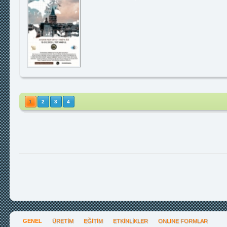
1
2
3
4
GENEL
ÜRETİM
EĞİTİM
ETKİNLİKLER
ONLINE FORMLAR