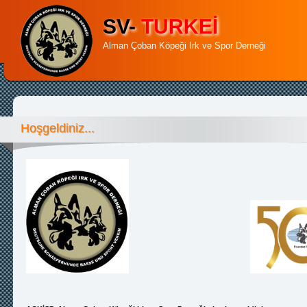
SV-
TURKEİ
Alman Çoban Köpeği Irk ve Spor Derneği
Hoşgeldiniz...